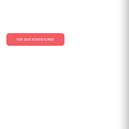
Únete a la mayor comunidad de buceadores que explora el
mar mientras lo protege.
VER DIVE ADVENTURES
ÚNETE A LA COMMUNITY