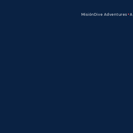
Misión
Dive Adventures
A
▼