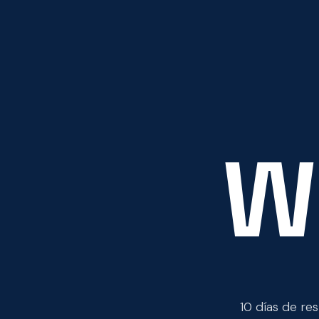
W
10 días de re